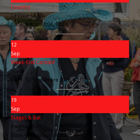
Country
Le Cour 56300
Date :
9 Août 2026, 00:00
12
Sep
Week-End Caritatif
Scaër
Date :
12 Septembre 2026, 00:00
19
Sep
Stages & Bal
Penmarch 29
Date :
19 Septembre 2026, 00:00