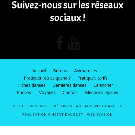
Suivez-nous sur les réseaux
sociaux !
Accueil
Bureau
Animatrices
Pratiquer, où et quand ?
Pratiquer, tarifs
Fiches danses
Dernières danses
Calendrier
Photos
Voyages
Contact
Mentions légales
© 2019 TOUS DROITS RÉSERVÉS SANTIAGS WEST DANCERS
RÉALISATION VINCENT DAUGUET -
WEB EVASION