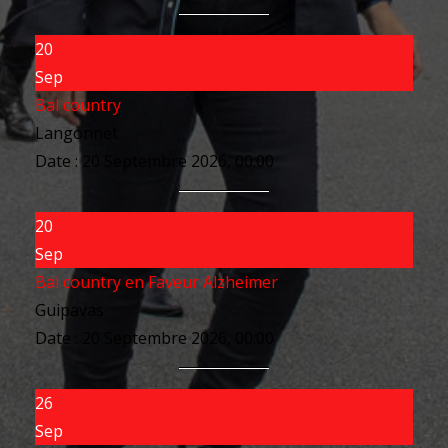
20
Sep
Bal country
Langonnet
Date :
20 Septembre 2026, 00:00
20
Sep
Bal country en Faveur Alzheimer
Guipavas
Date :
20 Septembre 2026, 00:00
26
Sep