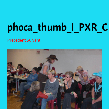
phoca_thumb_l_PXR_C
Précédent
Suivant