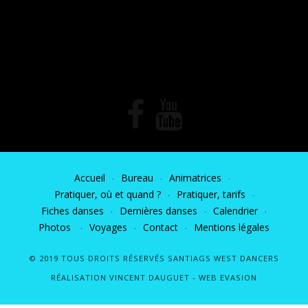
Accueil
Bureau
Animatrices
Pratiquer, où et quand ?
Pratiquer, tarifs
Fiches danses
Dernières danses
Calendrier
Photos
Voyages
Contact
Mentions légales
© 2019 TOUS DROITS RÉSERVÉS SANTIAGS WEST DANCERS
RÉALISATION VINCENT DAUGUET -
WEB EVASION