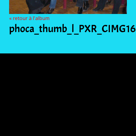
« retour à l'album
phoca_thumb_l_PXR_CIMG16