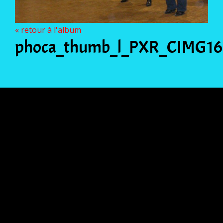
« retour à l'album
phoca_thumb_l_PXR_CIMG16