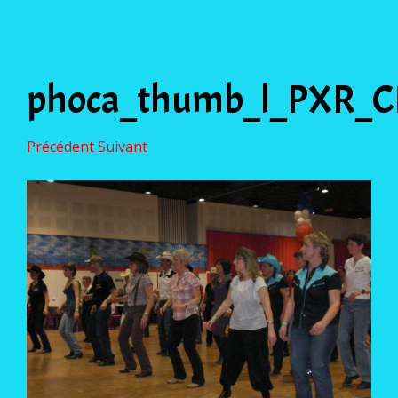
phoca_thumb_l_PXR_C
Précédent
Suivant