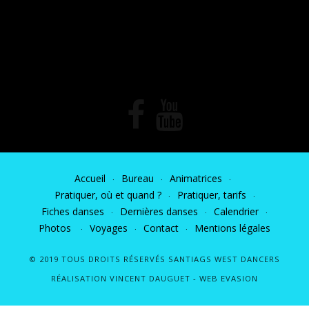
Accueil
Bureau
Animatrices
Pratiquer, où et quand ?
Pratiquer, tarifs
Fiches danses
Dernières danses
Calendrier
Photos
Voyages
Contact
Mentions légales
© 2019 TOUS DROITS RÉSERVÉS SANTIAGS WEST DANCERS
RÉALISATION VINCENT DAUGUET -
WEB EVASION